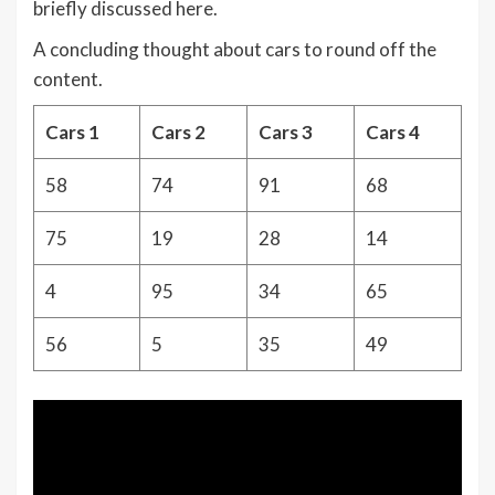
briefly discussed here.
A concluding thought about cars to round off the
content.
Cars 1
Cars 2
Cars 3
Cars 4
58
74
91
68
75
19
28
14
4
95
34
65
56
5
35
49