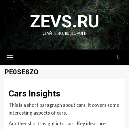
Перейти
к
ZEVS.RU
содержимому
ДАЙТЕ ВОЛЮ ДОРОГЕ
Основное
меню
PE0SE8ZO
Cars Insights
This is a short paragraph about cars. It covers some
interesting aspects of cars.
Another short insight into cars. Key ideas are