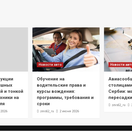
Новости авто
Новости авт
рукции
Обучение на
Авиасооб
ушных
водительские права и
столицами
й и тонкой
курсы вождения:
Сербии: м
хники на
программы, требования и
пересадки
ля
сроки
zevs62_ru
zevs62_ru
 2026
2 июня 2026