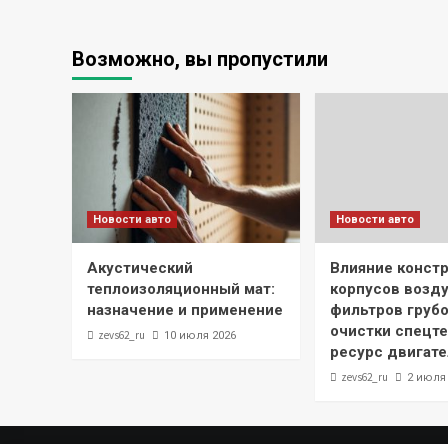
Возможно, вы пропустили
Новости авто
Новости авто
Акустический
Влияние конст
теплоизоляционный мат:
корпусов возд
назначение и применение
фильтров грубо
очистки спецте
zevs62_ru
10 июля 2026
ресурс двигате
zevs62_ru
2 июля