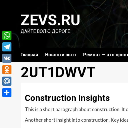
Перейти
к
ZEVS.RU
содержимому
ДАЙТЕ ВОЛЮ ДОРОГЕ
WhatsApp
Главная
Новости авто
Ремонт — это прос
Telegram
2UT1DWVT
VK
Odnoklassniki
Mail.Ru
Construction Insights
Отправить
This is a short paragraph about construction. It
Another short insight into construction. Key idea