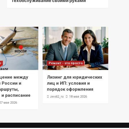
Техобслуживание своими руками
о
Ремонт - это просто
щение между
Лизинг для юридических
 России и
лиц и ИП: условия и
аршруты,
порядок оформления
 и расписание
zevs62_ru
18 мая 2026
27 мая 2026