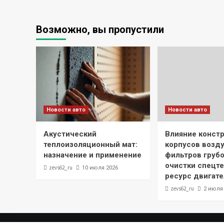
Возможно, вы пропустили
Новости авто
Новости авто
Акустический
Влияние конст
теплоизоляционный мат:
корпусов возд
назначение и применение
фильтров грубо
очистки спецте
zevs62_ru
10 июля 2026
ресурс двигате
zevs62_ru
2 июля