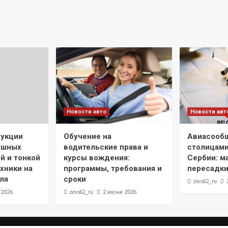
Новости авто
Новости авт
рукции
Обучение на
Авиасооб
ушных
водительские права и
столицами
й и тонкой
курсы вождения:
Сербии: м
хники на
программы, требования и
пересадки
ля
сроки
zevs62_ru
zevs62_ru
 2026
2 июня 2026