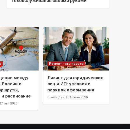
Техобслуживание своими руками
о
Ремонт - это просто
щение между
Лизинг для юридических
 России и
лиц и ИП: условия и
аршруты,
порядок оформления
 и расписание
zevs62_ru
18 мая 2026
27 мая 2026