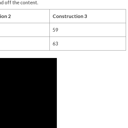
d off the content.
ion 2
Construction 3
59
63