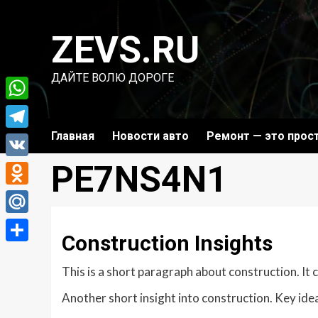
Перейти
к
ZEVS.RU
содержимому
ДАЙТЕ ВОЛЮ ДОРОГЕ
WhatsApp
Главная
Новости авто
Ремонт — это прос
Telegram
PE7NS4N1
VK
Odnoklassniki
Mail.Ru
Construction Insights
Отправить
This is a short paragraph about construction. It
Another short insight into construction. Key idea