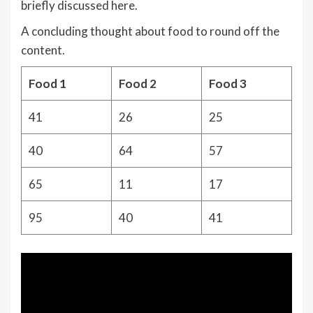
briefly discussed here.
A concluding thought about food to round off the
content.
Food 1
Food 2
Food 3
41
26
25
40
64
57
65
11
17
95
40
41