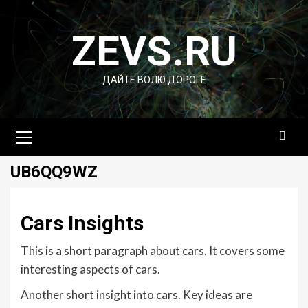
Перейти
к
ZEVS.RU
содержимому
ДАЙТЕ ВОЛЮ ДОРОГЕ
Основное
меню
UB6QQ9WZ
Cars Insights
This is a short paragraph about cars. It covers some
interesting aspects of cars.
Another short insight into cars. Key ideas are