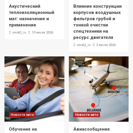
Акустический
Влияние конструкции
теплоизоляционный
корпусов воздушных
мат: назначение и
фильтров грубой и
применение
тонкой очистки
спецтехники на
zevs62_ru
10 июля 2026
ресурс двигателя
zevs62_ru
2 июля 2026
Новости авто
Новости авто
Обучение на
Авиасообщение