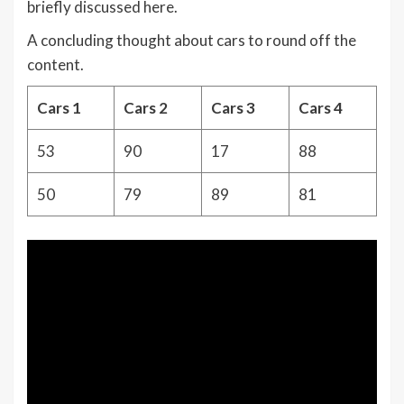
briefly discussed here.
A concluding thought about cars to round off the
content.
Cars 1
Cars 2
Cars 3
Cars 4
53
90
17
88
50
79
89
81