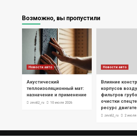
Возможно, вы пропустили
Новости авто
Новости авто
Акустический
Влияние конст
теплоизоляционный мат:
корпусов возд
назначение и применение
фильтров грубо
очистки спецте
zevs62_ru
10 июля 2026
ресурс двигате
zevs62_ru
2 июля