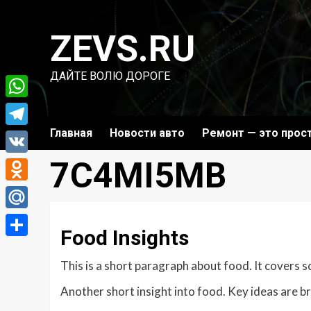
Перейти
к
ZEVS.RU
содержимому
ДАЙТЕ ВОЛЮ ДОРОГЕ
WhatsApp
Главная
Новости авто
Ремонт — это прос
Telegram
7C4MI5MB
VK
Odnoklassniki
Mail.Ru
Food Insights
Отправить
This is a short paragraph about food. It covers 
Another short insight into food. Key ideas are br