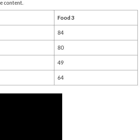
e content.
Food 3
84
80
49
64