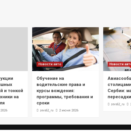
Новости авто
Новости авт
рукции
Обучение на
Авиасооб
ушных
водительские права и
столицами
й и тонкой
курсы вождения:
Сербии: м
хники на
программы, требования и
пересадки
ля
сроки
zevs62_ru
zevs62_ru
 2026
2 июня 2026