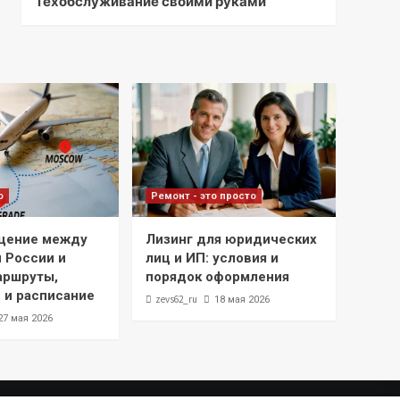
Техобслуживание своими руками
о
Ремонт - это просто
щение между
Лизинг для юридических
 России и
лиц и ИП: условия и
аршруты,
порядок оформления
 и расписание
zevs62_ru
18 мая 2026
27 мая 2026