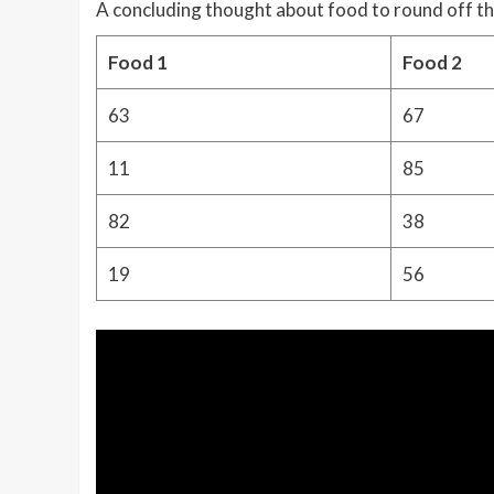
A concluding thought about food to round off th
Food 1
Food 2
63
67
11
85
82
38
19
56