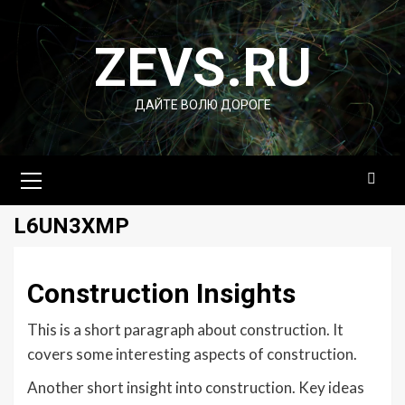
Перейти
к
ZEVS.RU
содержимому
ДАЙТЕ ВОЛЮ ДОРОГЕ
Основное
меню
L6UN3XMP
Construction Insights
This is a short paragraph about construction. It
covers some interesting aspects of construction.
Another short insight into construction. Key ideas