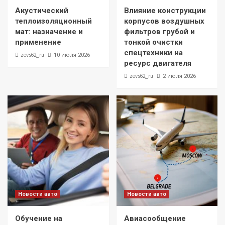
Акустический
Влияние конструкции
теплоизоляционный
корпусов воздушных
мат: назначение и
фильтров грубой и
применение
тонкой очистки
спецтехники на
zevs62_ru
10 июля 2026
ресурс двигателя
zevs62_ru
2 июля 2026
Новости авто
Новости авто
Обучение на
Авиасообщение