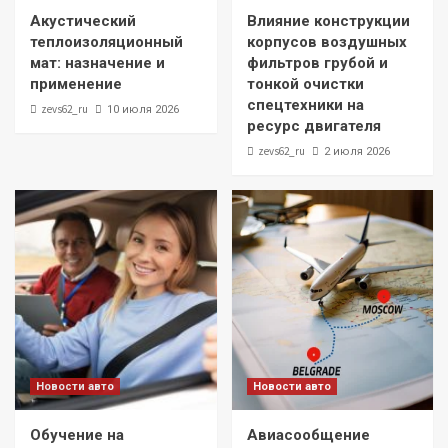
Акустический
Влияние конструкции
теплоизоляционный
корпусов воздушных
мат: назначение и
фильтров грубой и
применение
тонкой очистки
спецтехники на
zevs62_ru
10 июля 2026
ресурс двигателя
zevs62_ru
2 июля 2026
Новости авто
Новости авто
Обучение на
Авиасообщение