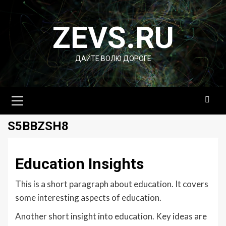
Перейти
к
ZEVS.RU
содержимому
ДАЙТЕ ВОЛЮ ДОРОГЕ
Основное
меню
S5BBZSH8
Education Insights
This is a short paragraph about education. It covers
some interesting aspects of education.
Another short insight into education. Key ideas are