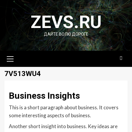
Перейти
к
ZEVS.RU
содержимому
ДАЙТЕ ВОЛЮ ДОРОГЕ
Основное
меню
7V513WU4
Business Insights
This is a short paragraph about business. It covers
some interesting aspects of business.
Another short insight into business. Key ideas are