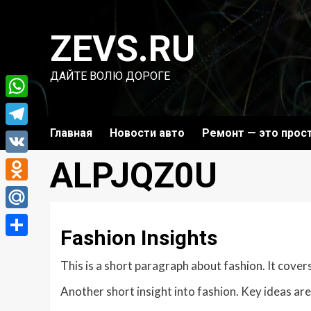
Перейти
к
ZEVS.RU
содержимому
ДАЙТЕ ВОЛЮ ДОРОГЕ
WhatsApp
Главная
Новости авто
Ремонт — это прос
Telegram
ALPJQZ0U
VK
Odnoklassniki
Mail.Ru
Fashion Insights
Отправить
This is a short paragraph about fashion. It cover
Another short insight into fashion. Key ideas are