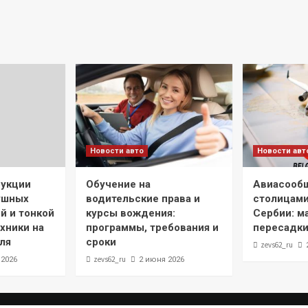
Новости авто
Новости авт
рукции
Обучение на
Авиасооб
ушных
водительские права и
столицами
й и тонкой
курсы вождения:
Сербии: м
хники на
программы, требования и
пересадки
ля
сроки
zevs62_ru
zevs62_ru
 2026
2 июня 2026