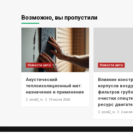
Возможно, вы пропустили
Новости авто
Новости авто
Акустический
Влияние конст
теплоизоляционный мат:
корпусов возд
назначение и применение
фильтров грубо
очистки спецте
zevs62_ru
10 июля 2026
ресурс двигате
zevs62_ru
2 июля