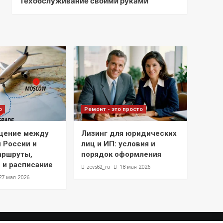
Техобслуживание своими руками
о
Ремонт - это просто
щение между
Лизинг для юридических
 России и
лиц и ИП: условия и
аршруты,
порядок оформления
 и расписание
zevs62_ru
18 мая 2026
27 мая 2026