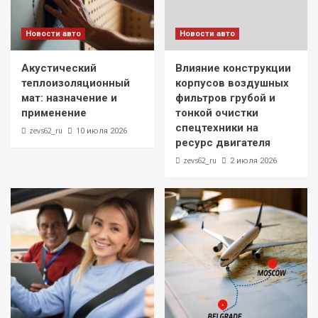
Новости авто
Новости авто
Акустический
Влияние конструкции
теплоизоляционный
корпусов воздушных
мат: назначение и
фильтров грубой и
применение
тонкой очистки
спецтехники на
zevs62_ru
10 июля 2026
ресурс двигателя
zevs62_ru
2 июля 2026