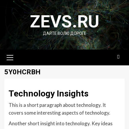
Перейти
к
ZEVS.RU
содержимому
ДАЙТЕ ВОЛЮ ДОРОГЕ
Основное
меню
5Y0HCRBH
Technology Insights
This is a short paragraph about technology. It
covers some interesting aspects of technology.
Another short insight into technology. Key ideas