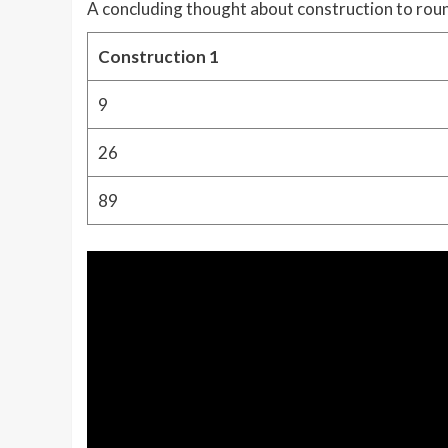
A concluding thought about construction to roun
Construction 1
9
26
89