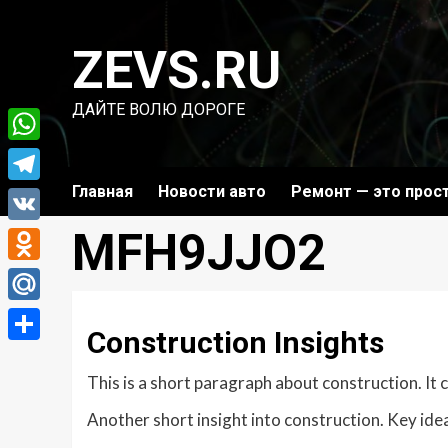
Перейти
к
ZEVS.RU
содержимому
ДАЙТЕ ВОЛЮ ДОРОГЕ
WhatsApp
Главная
Новости авто
Ремонт — это прос
Telegram
MFH9JJO2
VK
Odnoklassniki
Mail.Ru
Construction Insights
Отправить
This is a short paragraph about construction. It
Another short insight into construction. Key idea