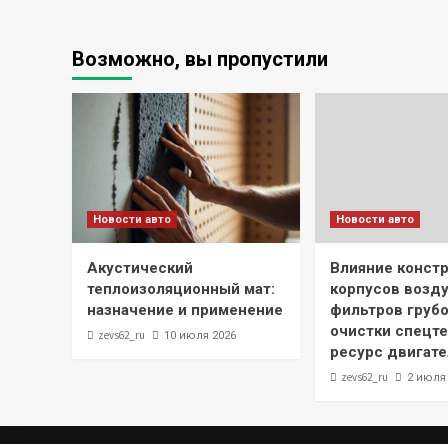
Возможно, вы пропустили
Новости авто
Новости авто
Акустический
Влияние конст
теплоизоляционный мат:
корпусов возд
назначение и применение
фильтров грубо
очистки спецте
zevs62_ru
10 июля 2026
ресурс двигате
zevs62_ru
2 июля