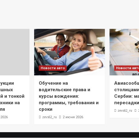
Новости авто
Новости авт
рукции
Обучение на
Авиасооб
ушных
водительские права и
столицами
й и тонкой
курсы вождения:
Сербии: м
хники на
программы, требования и
пересадки
ля
сроки
zevs62_ru
zevs62_ru
 2026
2 июня 2026