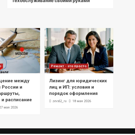
Техобслуживание своими руками
о
Ремонт - это просто
щение между
Лизинг для юридических
 России и
лиц и ИП: условия и
аршруты,
порядок оформления
 и расписание
zevs62_ru
18 мая 2026
27 мая 2026