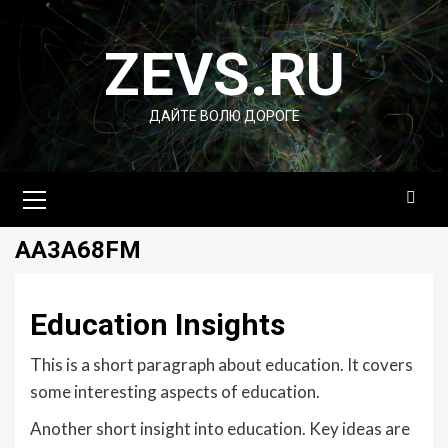
Перейти
к
ZEVS.RU
содержимому
ДАЙТЕ ВОЛЮ ДОРОГЕ
Основное
меню
AA3A68FM
Education Insights
This is a short paragraph about education. It covers
some interesting aspects of education.
Another short insight into education. Key ideas are