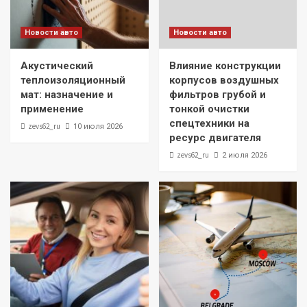
Новости авто
Новости авто
Акустический
Влияние конструкции
теплоизоляционный
корпусов воздушных
мат: назначение и
фильтров грубой и
применение
тонкой очистки
спецтехники на
zevs62_ru
10 июля 2026
ресурс двигателя
zevs62_ru
2 июля 2026