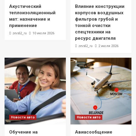
Акустический
Влияние конструкции
теплоизоляционный
корпусов воздушных
мат: назначение и
фильтров грубой и
применение
тонкой очистки
спецтехники на
zevs62_ru
10 июля 2026
ресурс двигателя
zevs62_ru
2 июля 2026
Новости авто
Новости авто
Обучение на
Авиасообщение