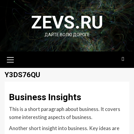
Перейти
к
ZEVS.RU
содержимому
ДАЙТЕ ВОЛЮ ДОРОГЕ
Основное
меню
Y3DS76QU
Business Insights
This is a short paragraph about business. It covers
some interesting aspects of business.
Another short insight into business. Key ideas are