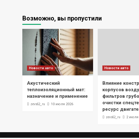
Возможно, вы пропустили
Новости авто
Новости авто
Акустический
Влияние конст
теплоизоляционный мат:
корпусов возд
назначение и применение
фильтров грубо
очистки спецте
zevs62_ru
10 июля 2026
ресурс двигате
zevs62_ru
2 июля