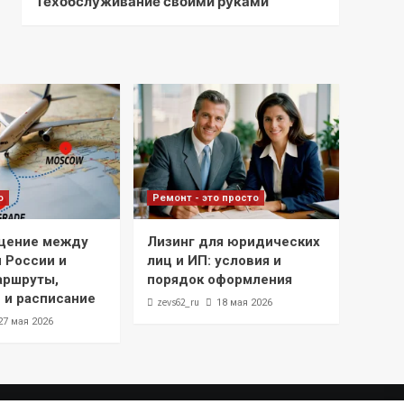
Техобслуживание своими руками
о
Ремонт - это просто
щение между
Лизинг для юридических
 России и
лиц и ИП: условия и
аршруты,
порядок оформления
 и расписание
zevs62_ru
18 мая 2026
27 мая 2026