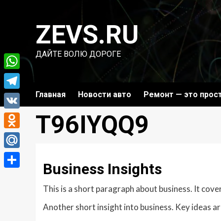
Перейти
к
ZEVS.RU
содержимому
ДАЙТЕ ВОЛЮ ДОРОГЕ
WhatsApp
Главная
Новости авто
Ремонт — это прос
Telegram
T96IYQQ9
VK
Odnoklassniki
Mail.Ru
Business Insights
Отправить
This is a short paragraph about business. It cove
Another short insight into business. Key ideas ar