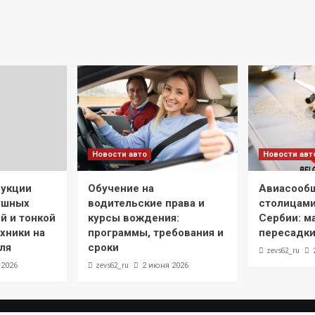
Новости авто
Новости авт
рукции
Обучение на
Авиасооб
ушных
водительские права и
столицами
й и тонкой
курсы вождения:
Сербии: м
хники на
программы, требования и
пересадки
ля
сроки
zevs62_ru
zevs62_ru
 2026
2 июня 2026