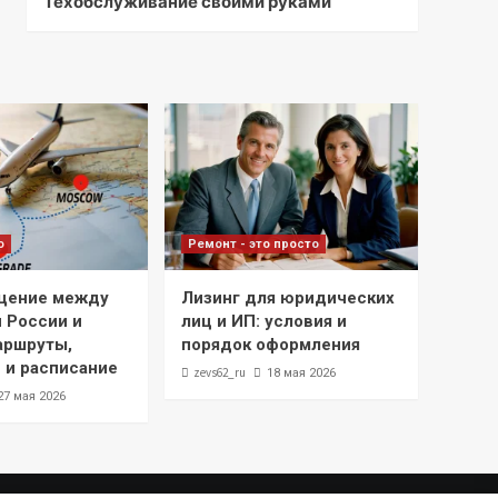
Техобслуживание своими руками
о
Ремонт - это просто
щение между
Лизинг для юридических
 России и
лиц и ИП: условия и
аршруты,
порядок оформления
 и расписание
zevs62_ru
18 мая 2026
27 мая 2026