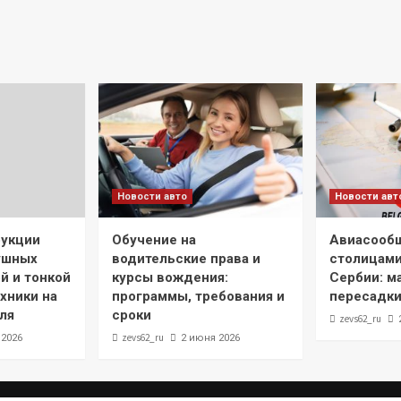
Новости авто
Новости авт
рукции
Обучение на
Авиасооб
ушных
водительские права и
столицами
й и тонкой
курсы вождения:
Сербии: м
хники на
программы, требования и
пересадки
ля
сроки
zevs62_ru
zevs62_ru
 2026
2 июня 2026