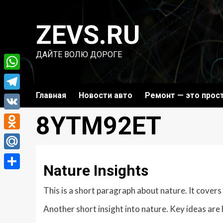
Перейти
к
ZEVS.RU
содержимому
ДАЙТЕ ВОЛЮ ДОРОГЕ
WhatsApp
Главная
Новости авто
Ремонт — это прос
Telegram
8YTM92ET
VK
Odnoklassniki
Mail.Ru
Nature Insights
Отправить
This is a short paragraph about nature. It covers
Another short insight into nature. Key ideas are 