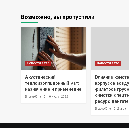
Возможно, вы пропустили
Новости авто
Новости авто
Акустический
Влияние конст
теплоизоляционный мат:
корпусов возд
назначение и применение
фильтров грубо
очистки спецте
zevs62_ru
10 июля 2026
ресурс двигате
zevs62_ru
2 июля