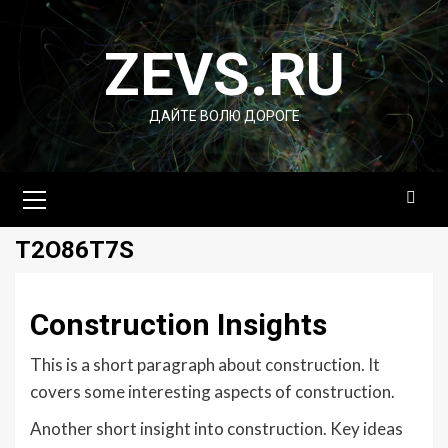
Перейти
к
ZEVS.RU
содержимому
ДАЙТЕ ВОЛЮ ДОРОГЕ
Основное
меню
T2O86T7S
Construction Insights
This is a short paragraph about construction. It
covers some interesting aspects of construction.
Another short insight into construction. Key ideas