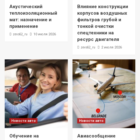
Акустический
Влияние конструкции
теплоизоляционный
корпусов воздушных
мат: назначение и
фильтров грубой и
применение
тонкой очистки
спецтехники на
zevs62_ru
10 июля 2026
ресурс двигателя
zevs62_ru
2 июля 2026
Новости авто
Новости авто
Обучение на
Авиасообщение