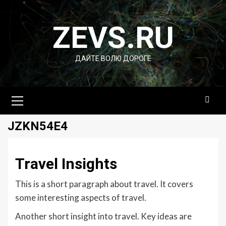
Перейти
к
ZEVS.RU
содержимому
ДАЙТЕ ВОЛЮ ДОРОГЕ
Основное
меню
JZKN54E4
Travel Insights
This is a short paragraph about travel. It covers
some interesting aspects of travel.
Another short insight into travel. Key ideas are