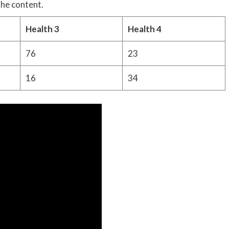
the content.
Health 3
Health 4
76
23
16
34