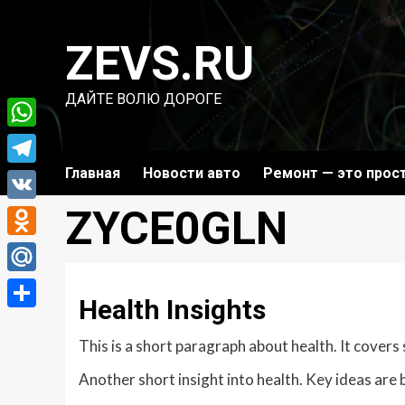
Перейти
к
ZEVS.RU
содержимому
ДАЙТЕ ВОЛЮ ДОРОГЕ
WhatsApp
Главная
Новости авто
Ремонт — это прос
Telegram
ZYCE0GLN
VK
Odnoklassniki
Mail.Ru
Health Insights
Отправить
This is a short paragraph about health. It covers
Another short insight into health. Key ideas are 