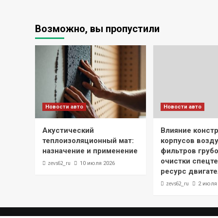
Возможно, вы пропустили
Новости авто
Новости авто
Акустический
Влияние конст
теплоизоляционный мат:
корпусов возд
назначение и применение
фильтров грубо
очистки спецте
zevs62_ru
10 июля 2026
ресурс двигате
zevs62_ru
2 июля