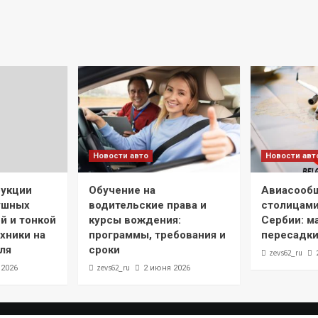
Новости авто
Новости авт
рукции
Обучение на
Авиасооб
ушных
водительские права и
столицами
й и тонкой
курсы вождения:
Сербии: м
хники на
программы, требования и
пересадки
ля
сроки
zevs62_ru
zevs62_ru
 2026
2 июня 2026