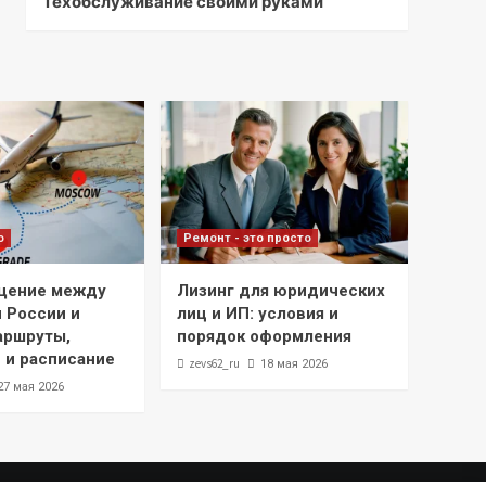
Техобслуживание своими руками
о
Ремонт - это просто
щение между
Лизинг для юридических
 России и
лиц и ИП: условия и
аршруты,
порядок оформления
 и расписание
zevs62_ru
18 мая 2026
27 мая 2026