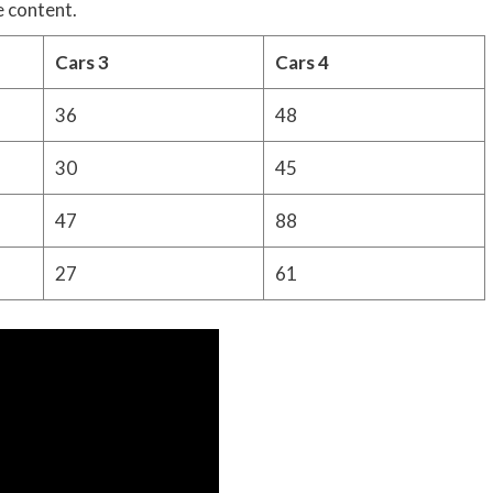
e content.
Cars 3
Cars 4
36
48
30
45
47
88
27
61