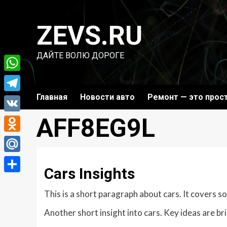
Перейти
к
ZEVS.RU
содержимому
ДАЙТЕ ВОЛЮ ДОРОГЕ
WhatsApp
Главная
Новости авто
Ремонт — это прос
Telegram
AFF8EG9L
VK
Odnoklassniki
Mail.Ru
Cars Insights
Отправить
This is a short paragraph about cars. It covers s
Another short insight into cars. Key ideas are br