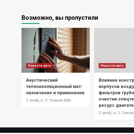
Возможно, вы пропустили
Новости авто
Новости авто
Акустический
Влияние конст
теплоизоляционный мат:
корпусов возд
назначение и применение
фильтров грубо
очистки спецте
zevs62_ru
10 июля 2026
ресурс двигате
zevs62_ru
2 июля