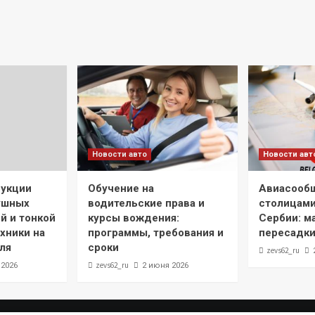
Новости авто
Новости авт
рукции
Обучение на
Авиасооб
ушных
водительские права и
столицами
й и тонкой
курсы вождения:
Сербии: м
хники на
программы, требования и
пересадки
ля
сроки
zevs62_ru
zevs62_ru
 2026
2 июня 2026