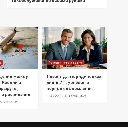
Техобслуживание своими руками
о
Ремонт - это просто
щение между
Лизинг для юридических
 России и
лиц и ИП: условия и
аршруты,
порядок оформления
 и расписание
zevs62_ru
18 мая 2026
27 мая 2026