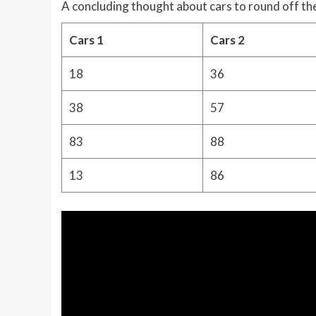
A concluding thought about cars to round off th
Cars 1
Cars 2
18
36
38
57
83
88
13
86